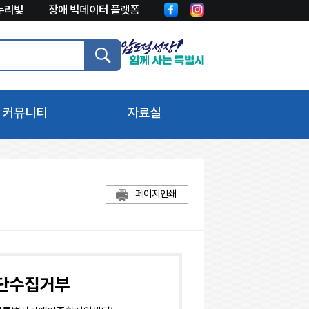
누리빛
장애 빅데이터 플랫폼
커뮤니티
자료실
시정소식
지식공유
언론보도
일반자료
페이지인쇄
자유게시판
영상자료
센터에 바란다
정보공개
버 고충상담창구
단수집거부