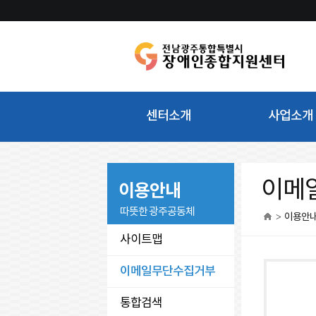
센터소개
사업소개
인사말
주요사업
이메
이용안내
비전 및 목표
경영지원
따뜻한 광주공동체
>
이용안
심벌 및 로고
정책기획
사이트맵
조직도
복지사업
이메일무단수집거부
전화번호
자립생활전환
오시는 길
통합검색