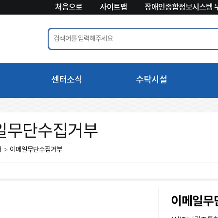
처음으로
사이트맵
장애인종합정보시스템 
센터소식
수탁시설
공지사항
장애인종합복지관
일무단수집거부
팀
갤러리
장애인보호작업장
내
>
이메일무단수집거부
팀
이달의 행사
피해장애인쉼터 보담
팀
인사 ⦁ 채용 정보
장애인수련시설
지원팀
월중업무계획
사이
이메일무
카드뉴스